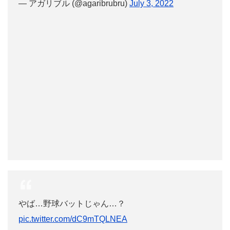
— アガリブル (@agaribrubru)
July 3, 2022
やば…野球バットじゃん…？
pic.twitter.com/dC9mTQLNEA