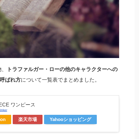
物、
トラファルガー・ローの他のキャラクターへの
呼ばれ方
について一覧表でまとめました。
IECE ワンピース
inker
on
楽天市場
Yahooショッピング