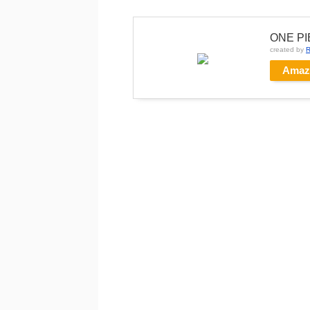
ONE P
created by
R
Amaz