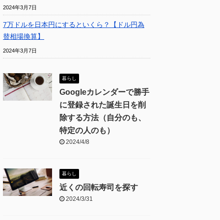
2024年3月7日
7万ドルを日本円にするといくら？【ドル円為
替相場換算】
2024年3月7日
暮らし
Googleカレンダーで勝手
に登録された誕生日を削
除する方法（自分のも、
特定の人のも）
2024/4/8
暮らし
近くの回転寿司を探す
2024/3/31